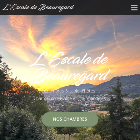
L'Escale de Beauregard
L'Escale de
Beauregard
Chambres & table d'hôtes.
Charme, convivialité et gourmandises.
NOS CHAMBRES