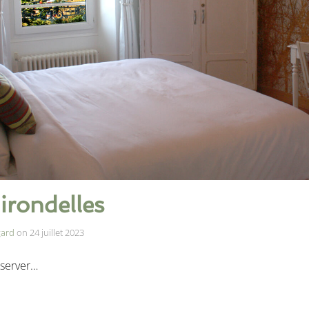
rondelles
gard
on
24 juillet 2023
server…