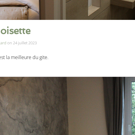
isette
gard
on
24 juillet 2023
t la meilleure du gite.