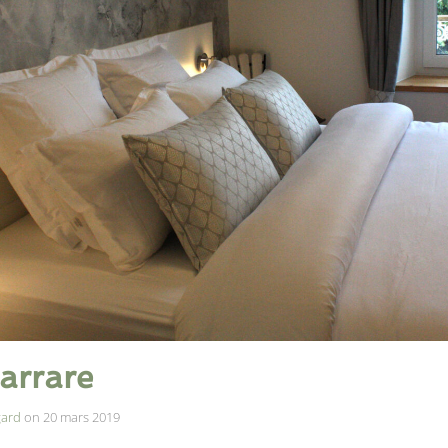
arrare
gard
on
20 mars 2019